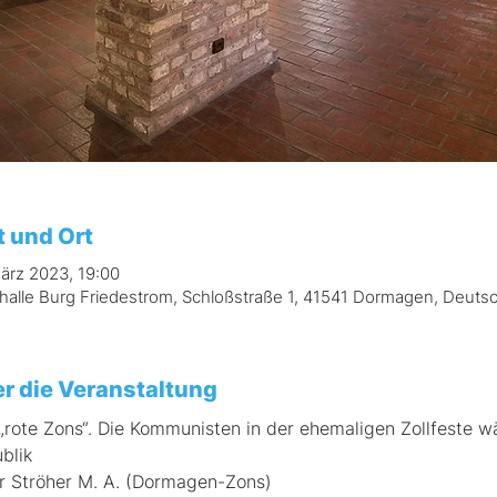
t und Ort
März 2023, 19:00
halle Burg Friedestrom, Schloßstraße 1, 41541 Dormagen, Deuts
r die Veranstaltung
„rote Zons“. Die Kommunisten in der ehemaligen Zollfeste 
blik
r Ströher M. A. (Dormagen-Zons)