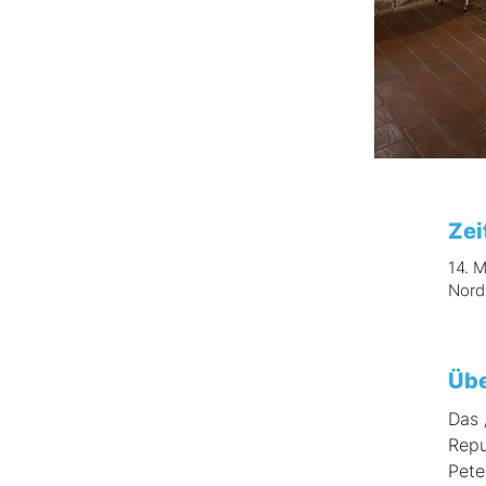
Zei
14. 
Nord
Übe
Das 
Repu
Pete