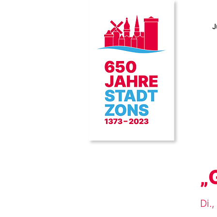
J
„
Di.