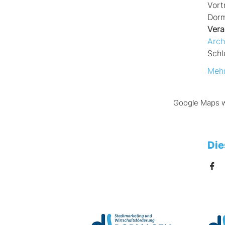
Vort
Dorm
Vera
Arch
Schl
Mehr
Google Maps wu
Die