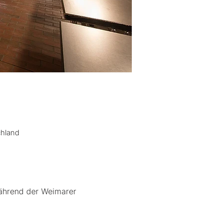
chland
während der Weimarer 