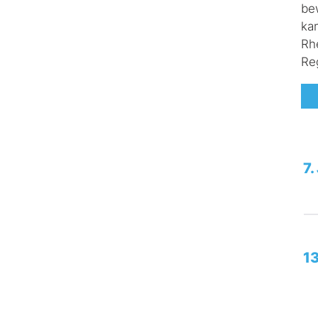
be
ka
Rh
Re
7.
1