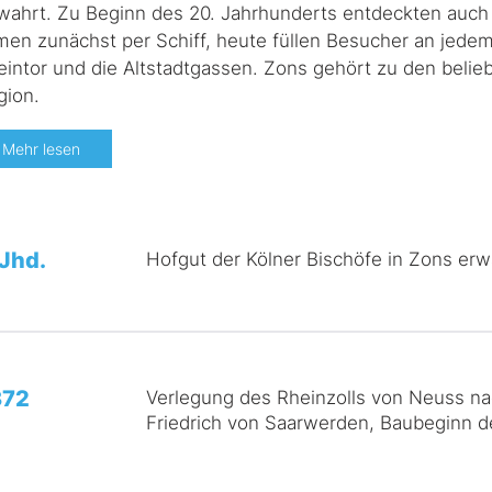
wahrt. Zu Beginn des 20. Jahrhunderts entdeckten auch A
men zunächst per Schiff, heute füllen Besucher an jed
eintor und die Altstadtgassen. Zons gehört zu den belieb
gion.
Mehr lesen
 Jhd.
Hofgut der Kölner Bischöfe in Zons er
372
Verlegung des Rheinzolls von Neuss na
Friedrich von Saarwerden, Baubeginn d