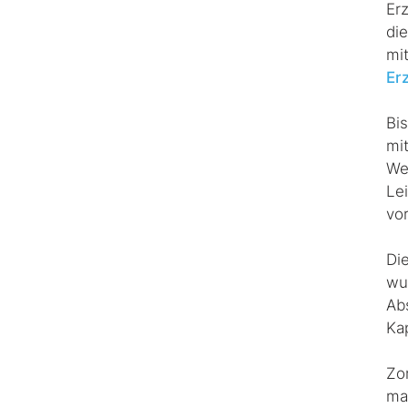
Er
di
mit
Er
Bi
mit
We
Le
vor
Die
wu
Ab
Ka
Zo
ma