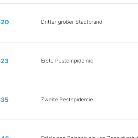
620
Dritter großer Stadtbrand
623
Erste Pestempidemie
635
Zweite Pestepidemie