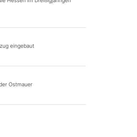
ie Hessen im Dreißigjährigen
fzug eingebaut
 der Ostmauer