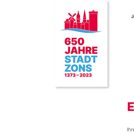
J
E
Ih