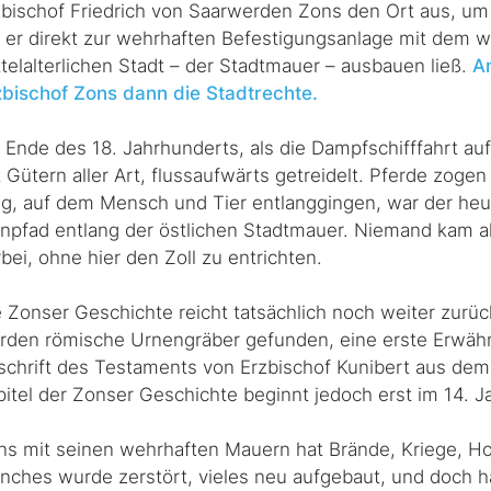
zbischof Friedrich von Saarwerden Zons den Ort aus, um d
e er direkt zur wehrhaften Befestigungsanlage mit dem w
telalterlichen Stadt – der Stadtmauer – ausbauen ließ.
A
zbischof Zons dann die Stadtrechte.
s Ende des 18. Jahrhunderts, als die Dampfschifffahrt au
 Gütern aller Art, flussaufwärts getreidelt. Pferde zoge
g, auf dem Mensch und Tier entlanggingen, war der heut
inpfad entlang der östlichen Stadtmauer. Niemand kam 
bei, ohne hier den Zoll zu entrichten.
 Zonser Geschichte reicht tatsächlich noch weiter zurück 
rden römische Urnengräber gefunden, eine erste Erwähnu
schrift des Testaments von Erzbischof Kunibert aus dem
pitel der Zonser Geschichte beginnt jedoch erst im 14. J
ns mit seinen wehrhaften Mauern hat Brände, Kriege, H
nches wurde zerstört, vieles neu aufgebaut, und doch ha