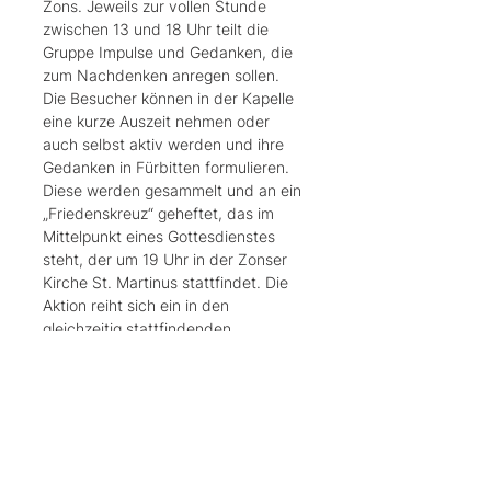
Zons. Jeweils zur vollen Stunde 
zwischen 13 und 18 Uhr teilt die 
Gruppe Impulse und Gedanken, die 
zum Nachdenken anregen sollen.
Die Besucher können in der Kapelle 
eine kurze Auszeit nehmen oder 
auch selbst aktiv werden und ihre 
Gedanken in Fürbitten formulieren. 
Diese werden gesammelt und an ein 
„Friedenskreuz“ geheftet, das im 
Mittelpunkt eines Gottesdienstes 
steht, der um 19 Uhr in der Zonser 
Kirche St. Martinus stattfindet. Die 
Aktion reiht sich ein in den 
gleichzeitig stattfindenden 
Matthäusmarkt sowie das 
Jubiläumsjahr 650 Jahre Stadt Zons.
„Zons hat über 650 Jahre hinweg 
eine sehr bewegte Geschichte 
erlebt – im Frieden, aber auch mit 
Phasen des Krieges. Gerade in 
dieser Zeit ist der Wunsch nach…