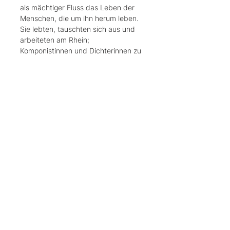
als mächtiger Fluss das Leben der 
Menschen, die um ihn herum leben. 
Sie lebten, tauschten sich aus und 
arbeiteten am Rhein; 
Komponistinnen und Dichterinnen zu 
allen Zeiten.
Eintritt
Normalpreis: 15,00 €
Mehr lesen
Diese Veranstaltung
teilen