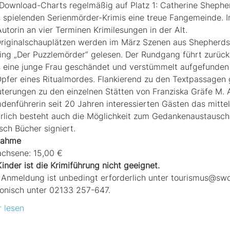
Download-Charts regelmäßig auf Platz 1: Catherine Shepherd 
 spielenden Serienmörder-Krimis eine treue Fangemeinde. I
Autorin an vier Terminen Krimilesungen in der Alt. 
riginalschauplätzen werden im März Szenen aus Shepherds 
ling „Der Puzzlemörder“ gelesen. Der Rundgang führt zurück 
 eine junge Frau geschändet und verstümmelt aufgefunden w
Opfer eines Ritualmordes. Flankierend zu den Textpassagen g
uterungen zu den einzelnen Stätten von Franziska Gräfe M. A.
denführerin seit 20 Jahren interessierten Gästen das mittela
rlich besteht auch die Möglichkeit zum Gedankenaustausch m
ch Bücher signiert.
nahme
chsene: 15,00 €
Kinder ist die Krimiführung nicht geeignet.
 Anmeldung ist unbedingt erforderlich unter tourismus@s
fonisch unter 02133 257-647.
 lesen