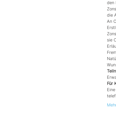
den 
Zons
die 
An O
Erst
Zons
sie 
Erlä
Frem
Natü
Wuns
Teil
Erwa
Für 
Eine
tele
Mehr