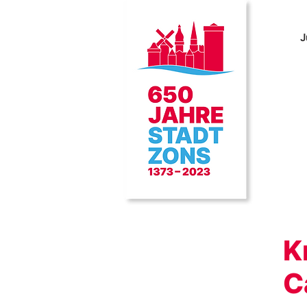
J
K
C