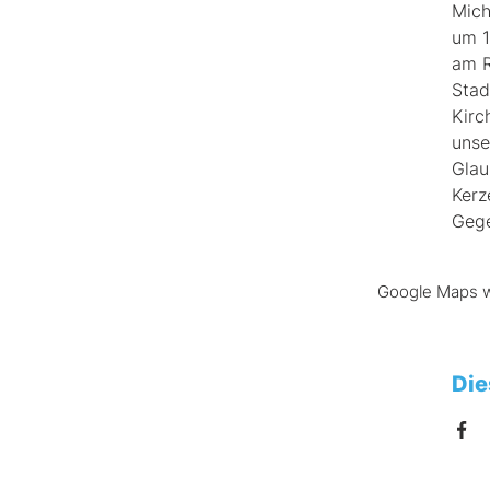
Mich
um 1
am R
Stad
Kirc
unse
Glau
Kerz
Gege
Google Maps wu
Die