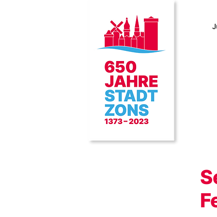
J
S
F