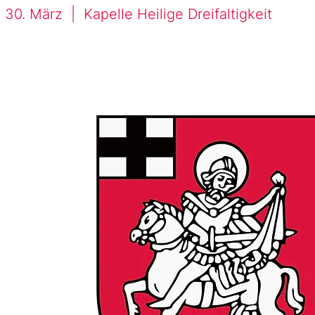
, 30. März
  |  
Kapelle Heilige Dreifaltigkeit