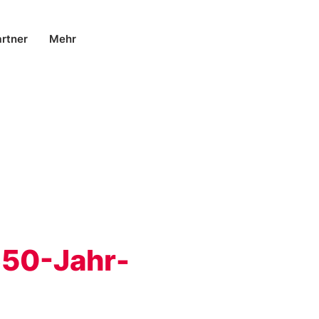
rtner
Mehr
650-Jahr-